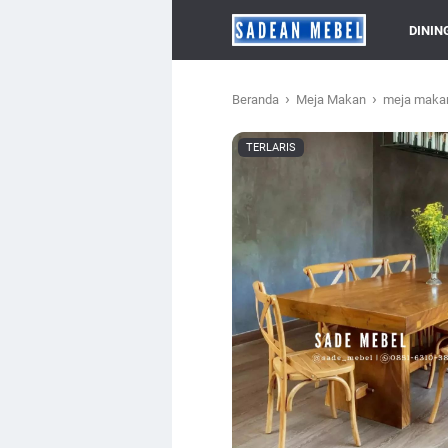
DININ
›
›
Beranda
Meja Makan
meja maka
TERLARIS