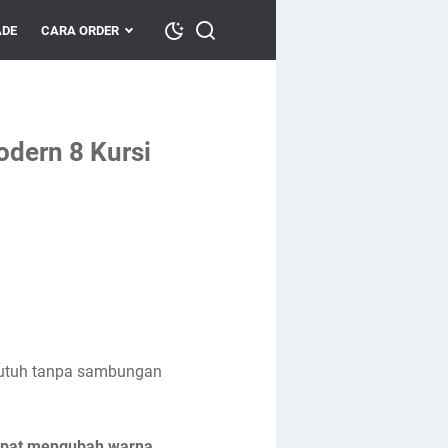
DE
CARA ORDER
dern 8 Kursi
u utuh tanpa sambungan
apat mengubah warna