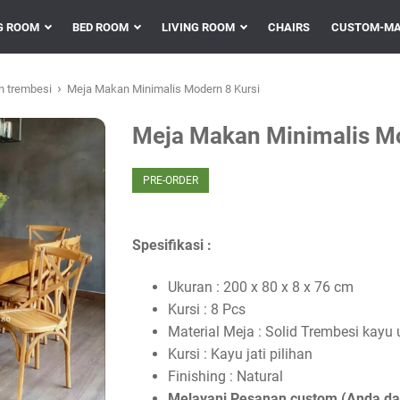
G ROOM
BED ROOM
LIVING ROOM
CHAIRS
CUSTOM-MA
›
n trembesi
Meja Makan Minimalis Modern 8 Kursi
Meja Makan Minimalis Mo
PRE-ORDER
Spesifikasi :
Ukuran : 200 x 80 x 8 x 76 cm
Kursi : 8 Pcs
Material Meja : Solid Trembesi kay
Kursi : Kayu jati pilihan
Finishing : Natural
Melayani Pesanan custom (Anda d