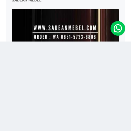
Jual Mebel Mewah, Klasik, Ukir dan Minimalis Toko Furniture
Terlengkap Melayani Pesanan Custom | Kayu Jati ✓ Berkualitas ✓