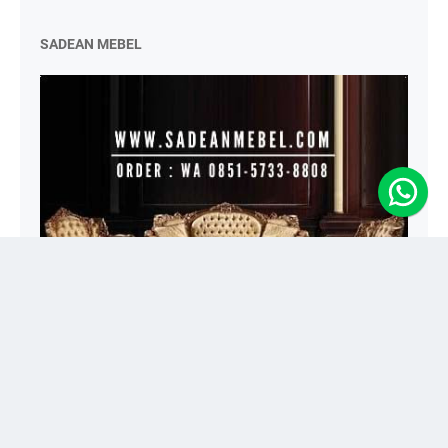
SADEAN MEBEL
Jual Mebel Mewah, Klasik, Ukir dan Minimalis Toko Furniture
Terlengkap Melayani Pesanan Custom | Kayu Jati ✓ Berkualitas ✓