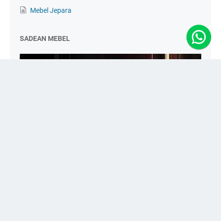
Mebel Jepara
SADEAN MEBEL
Order via WA
Jual Mebel Mewah, Klasik, Ukir dan Minimalis Toko Furniture
Terlengkap Melayani Pesanan Custom | Kayu Jati ✓ Berkualitas ✓