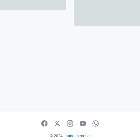
Jual Mebel Mewah, Klasik, Ukir dan Min
Melayani Pesanan Custom | Kayu Jati 
© 2024 -
sadean mebel