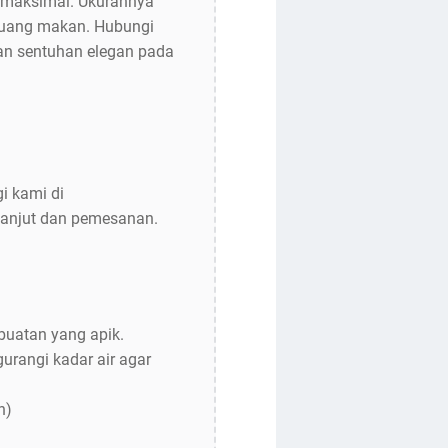
n maksimal. Ukurannya
 ruang makan. Hubungi
an sentuhan elegan pada
i kami di
lanjut dan pemesanan.
buatan yang apik.
urangi kadar air agar
n)