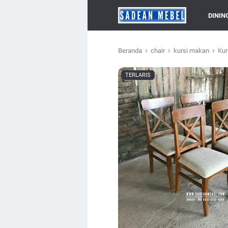
DININ
›
›
›
Beranda
chair
kursi makan
Kur
TERLARIS