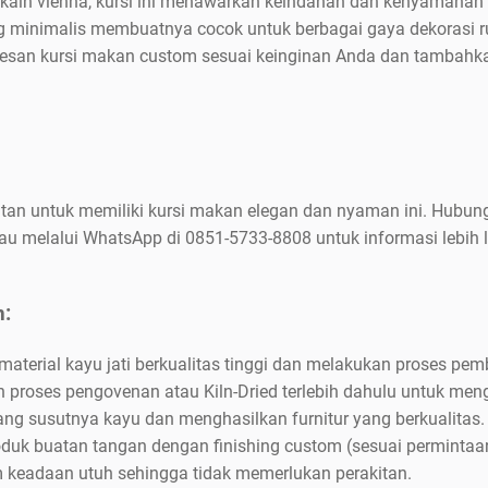
n kain vienna, kursi ini menawarkan keindahan dan kenyamana
ng minimalis membuatnya cocok untuk berbagai gaya dekorasi
san kursi makan custom sesuai keinginan Anda dan tambahk
an untuk memiliki kursi makan elegan dan nyaman ini. Hubung
 melalui WhatsApp di 0851-5733-8808 untuk informasi lebih 
n:
terial kayu jati berkualitas tinggi dan melakukan proses pem
proses pengovenan atau Kiln-Dried terlebih dahulu untuk meng
ng susutnya kayu dan menghasilkan furnitur yang berkualitas.
uk buatan tangan dengan finishing custom (sesuai permintaa
m keadaan utuh sehingga tidak memerlukan perakitan.