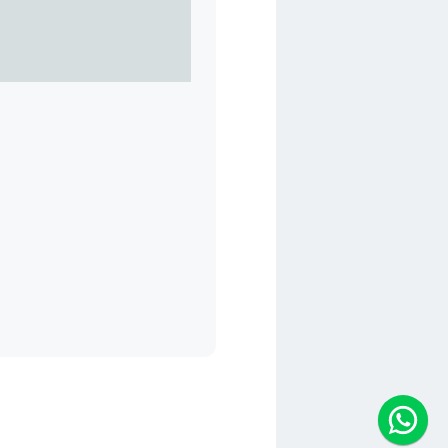
imalis Toko Furniture Terlengkap
✓ Berkualitas ✓