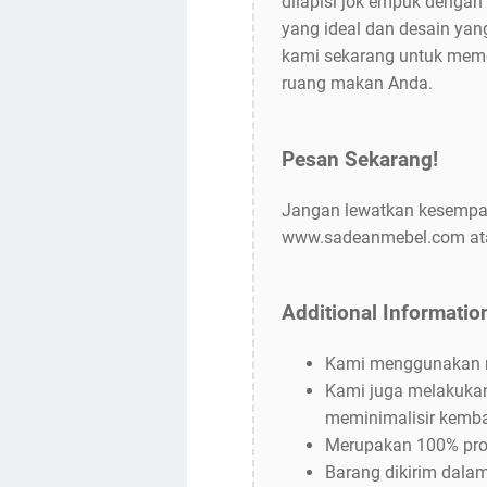
dilapisi jok empuk denga
yang ideal dan desain ya
kami sekarang untuk meme
ruang makan Anda.
Pesan Sekarang!
Jangan lewatkan kesempat
www.sadeanmebel.com atau
Additional Informatio
Kami menggunakan ma
Kami juga melakukan 
meminimalisir kemba
Merupakan 100% prod
Barang dikirim dala