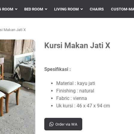
G ROOM
BED ROOM
LIVING ROOM
CHAIRS
CUSTOM-MA
si Makan Jati X
Kursi Makan Jati X
Spesifikasi :
Material : kayu jati
Finishing : natural
Fabric : vienna
Uk kursi : 46 x 47 x 94 cm
Order via WA