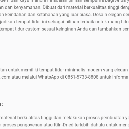
dern dari kayu mahoni ini adalah pilihan sempurna bagi Anda
n dan kenyamanan. Dibuat dari material berkualitas tinggi de
an keindahan dan ketahanan yang luar biasa. Desain elegan den
jadikan tempat tidur ini sebagai pilihan terbaik untuk ruang ti
tempat tidur custom sesuai keinginan Anda dan tambahkan s
an untuk memiliki tempat tidur minimalis modern yang elegan
com atau melalui WhatsApp di 0851-5733-8808 untuk informasi
n:
terial berkualitas tinggi dan melakukan proses pembuatan ya
proses pengovenan atau Kiln-Dried terlebih dahulu untuk meng