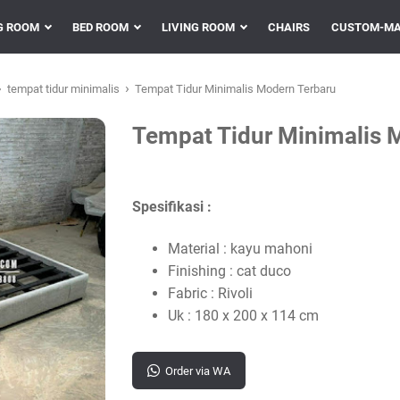
G ROOM
BED ROOM
LIVING ROOM
CHAIRS
CUSTOM-MA
›
›
tempat tidur minimalis
Tempat Tidur Minimalis Modern Terbaru
Tempat Tidur Minimalis 
Spesifikasi :
Material : kayu mahoni
Finishing : cat duco
Fabric : Rivoli
Uk : 180 x 200 x 114 cm
Order via WA