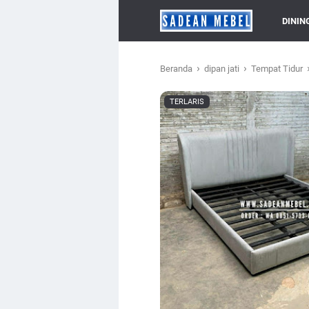
DININ
›
›
Beranda
dipan jati
Tempat Tidur
TERLARIS