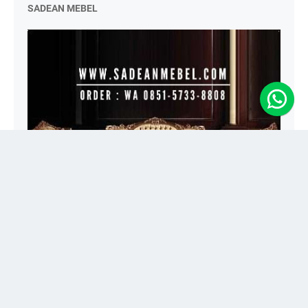
SADEAN MEBEL
Jual Mebel Mewah, Klasik, Ukir dan Minimalis Toko Furniture
Terlengkap Melayani Pesanan Custom | Kayu Jati ✓ Berkualitas ✓